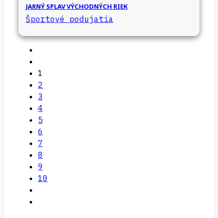
JARNÝ SPLAV VÝCHODNÝCH RIEK
Športové podujatia
1
2
3
4
5
6
7
8
9
10