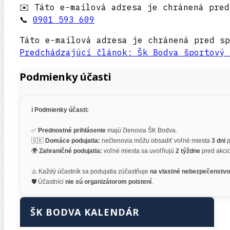
✉️
Táto e-mailová adresa je chránená pred
📞
0901 593 609
Táto e-mailová adresa je chránená pred sp
Predchádzajúci článok: Šk Bodva športový
Podmienky účasti
ℹ️ Podmienky účasti:
✅
Prednostné prihlásenie
majú členovia ŠK Bodva.
🇸🇰
Domáce podujatia:
nečlenovia môžu obsadiť voľné miesta
3 dni
p
🌍
Zahraničné podujatia:
voľné miesta sa uvoľňujú
2 týždne
pred akci
⚠️ Každý účastník sa podujatia zúčastňuje
na vlastné nebezpečenstvo
🛡️ Účastníci
nie sú organizátorom poistení
.
ŠK BODVA KALENDÁR