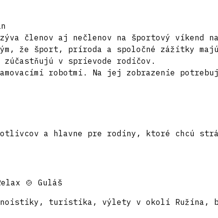
ín
zýva členov aj nečlenov na športový víkend na
ým, že šport, príroda a spoločné zážitky maj
 zúčastňujú v sprievode rodičov.
amovacími robotmi. Na jej zobrazenie potrebu
otlivcov a hlavne pre rodiny, ktoré chcú str
Relax
🍲 Guláš
noistiky, turistika, výlety v okolí Ružína, 