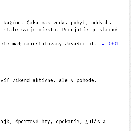
 Ružíne. Čaká nás voda, pohyb, oddych,
ú stále svoje miesto. Podujatie je vhodné
jete mať nainštalovaný JavaScript.
📞 0901
áviť víkend aktívne, ale v pohode.
bajk, športové hry, opekanie, guláš a