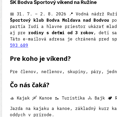
ŠK Bodva
Športový víkend na Ružíne
📅 31. 7. – 2. 8. 2026
📍 Vodná nádrž Ruž
Športový klub Bodva Moldava nad Bodvou
po
partia ľudí a hlavne priestor ukázať mlad
aj pre
rodiny s deťmi od 3 rokov
, deti sa
Táto e-mailová adresa je chránená pred sp
593 609
Pre koho je víkend?
Pre členov, nečlenov, skupiny, páry, jedn
Čo nás čaká?
🚣 Kajak
🛶 Kanoe
🥾 Turistika
🚴 Bajk
🏕️ 
Jazda na kajaku a kanoe, základný kurz ka
oddych v prírode.