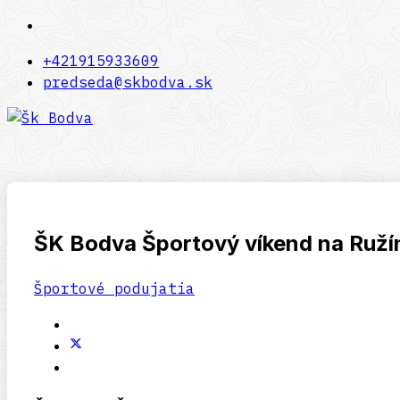
+421915933609
predseda@skbodva.sk
ŠK Bodva Športový víkend na Ruží
Športové podujatia