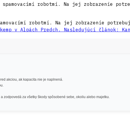
 spamovacími robotmi. Na jej zobrazenie potr
amovacími robotmi. Na jej zobrazenie potrebu
 kemp v Alpách
Predch.
Nasledujúci článok: Ka
red akciou, ak kapacita nie je naplnená.
ou.
a zodpovedá za všetky škody spôsobené sebe, okoliu alebo majetku.