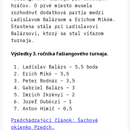
hráčov. O prvé miesto musela
rozhodnuť dodatková partia medzi
Ladislavom Balázsom a Erichom Mikóm.
Šťastena stála pri Ladislavovi
Balázsovi, ktorý sa stal víťazom
turnaja.
Výsledky 3. ročníka Fašiangového turnaja.
Ladislav Balázs – 5,5 boda
Erich Mikó – 5,5
Peter Bodnár – 3,5
Gabriel Balázs – 3
Imrich Ikrényi – 2
Jozef Dubóczi – 1
Anton Himič – 0,5
Predchádzajúci článok: Šachové
okienko
Predch.