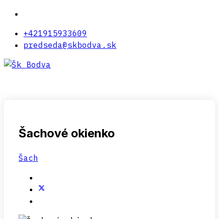
+421915933609
predseda@skbodva.sk
Šachové okienko
Šach