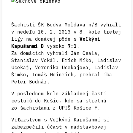
Šachisti ŠK Bodva Moldava n/B vyhrali
v nedeľu 10. 2. 2013 v 8. kole tretej
ligy na domácej pôde s
Veľkými
Kapušanmi B
vysoko
7:1
.
Za domácich vyhrali Ján Csala,
Stanislav Vokál, Erich Mikó, Ladislav
Ucekaj, Veronika Ucekajová, Ladislav
Šimko, Tomáš Heinrich, prehral iba
Peter Bodnár.
V poslednom kole základnej časti
cestujú do Košic, kde sa stretnú
zo šachistami z UPJŠ Košice F.
Víťazstvom s Veľkými Kapušanmi si
zabezpečili účasť v nadstavbovej