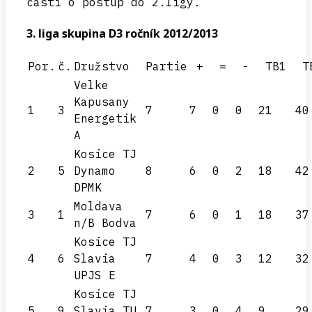
časti o postup do 2.ligy.
3. liga skupina D3 ročník 2012/2013
Por.
č.
Družstvo
Partie
+
=
-
TB1
T
Velke
Kapusany
1
3
7
7
0
0
21
40
Energetik
A
Kosice TJ
2
5
Dynamo
8
6
0
2
18
42
DPMK
Moldava
3
1
7
6
0
1
18
37
n/B Bodva
Kosice TJ
4
6
Slavia
7
4
0
3
12
32
UPJS E
Kosice TJ
5
9
Slavia TU
7
3
0
4
9
29