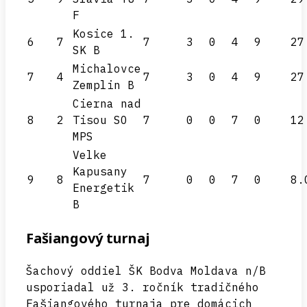
F
Kosice 1.
6
7
7
3
0
4
9
27
SK B
Michalovce
7
4
7
3
0
4
9
27
Zemplin B
Cierna nad
8
2
Tisou SO
7
0
0
7
0
12
MPS
Velke
Kapusany
9
8
7
0
0
7
0
8.
Energetik
B
Fašiangový turnaj
Šachový oddiel ŠK Bodva Moldava n/B
usporiadal už 3. ročník tradičného
Fašiangového turnaja pre domácich