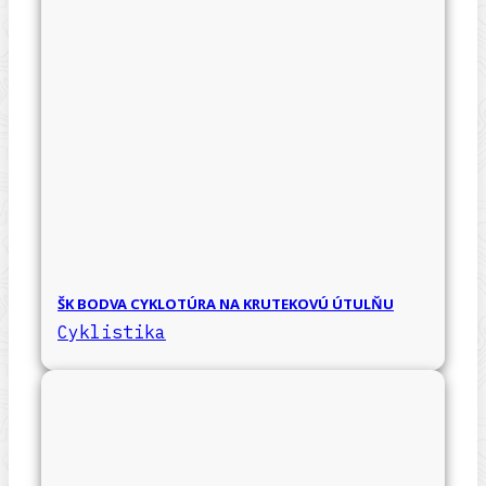
ŠK BODVA CYKLOTÚRA NA KRUTEKOVÚ ÚTULŇU
Cyklistika