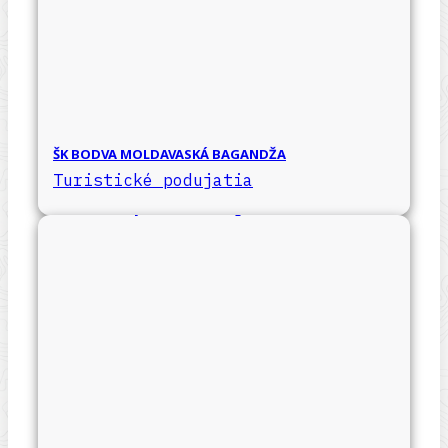
ŠK BODVA MOLDAVASKÁ BAGANDŽA
Turistické podujatia