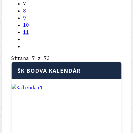
7
8
9
10
11
Strana 7 z 73
ŠK BODVA KALENDÁR