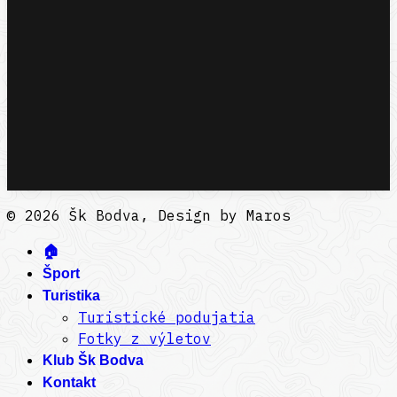
© 2026 Šk Bodva, Design by Maros
🏠
Šport
Turistika
Turistické podujatia
Fotky z výletov
Klub Šk Bodva
Kontakt