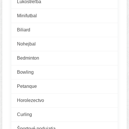
Lukostreľba
Minifutbal
Biliard
Nohejbal
Bedminton
Bowling
Petanque
Horolezectvo
Curling
Športové podujatia