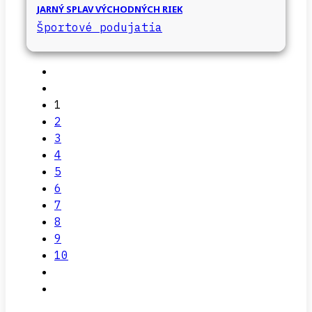
JARNÝ SPLAV VÝCHODNÝCH RIEK
Športové podujatia
1
2
3
4
5
6
7
8
9
10