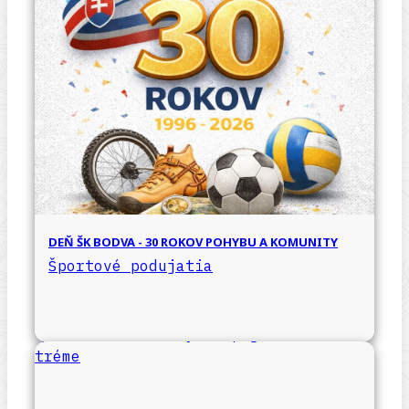
DEŇ ŠK BODVA - 30 ROKOV POHYBU A KOMUNITY
Športové podujatia