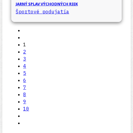
JARNÝ SPLAV VÝCHODNÝCH RIEK
Športové podujatia
1
2
3
4
5
6
7
8
9
10