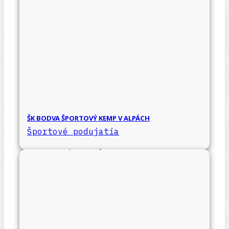
ŠK BODVA ŠPORTOVÝ KEMP V ALPÁCH
Športové podujatia