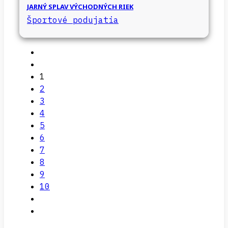
JARNÝ SPLAV VÝCHODNÝCH RIEK
Športové podujatia
1
2
3
4
5
6
7
8
9
10