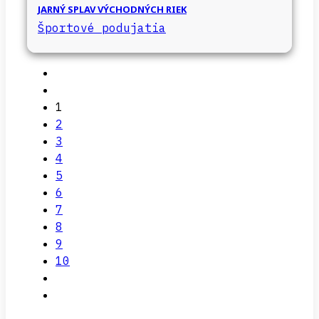
JARNÝ SPLAV VÝCHODNÝCH RIEK
Športové podujatia
1
2
3
4
5
6
7
8
9
10